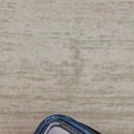
Compétition spor
En famille
Territoires
Ténarèze
Gascogne Lomag
Communes
Beaucaire
Beaumont
Berrac
Blaziert
Cadeilhan
Cassaigne
Castéra-Lectouro
Caussens
Cazeneuve
Condom