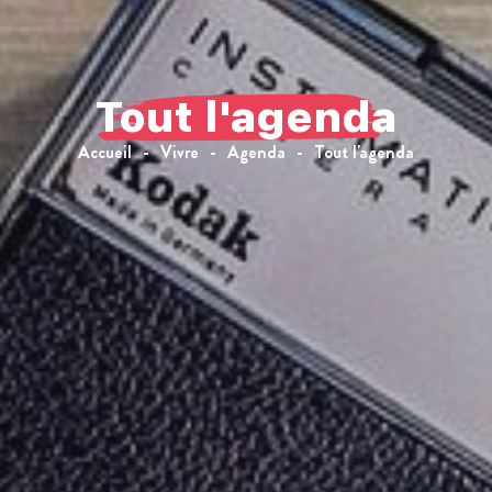
Eauze
Flamarens
Fleurance
Fourcès
Tout l'agenda
Gavarret-sur-Aul
Gazaupouy
Accueil
Vivre
Agenda
Tout l'agenda
Gondrin
Goutz
Lagardère
Larressingle
Larroque-Saint-S
Larroque-sur-l'O
Lectoure
Lelin-Lapujolle
Maignaut-Tauzia
Mansencôme
Miradoux
Montréal