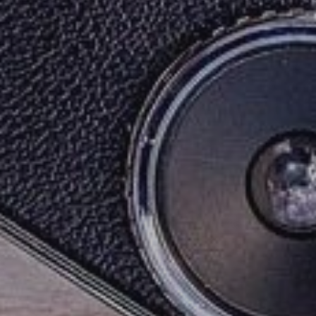
Nogaro
Pauilhac
Réjaumont
La Romieu
Saint-Clar
Saint-Martin-de
Saint-Mézard
Saint-Puy
Sainte-Radegond
La Sauvetat
Terraube
Toujouse
Valence-sur-Baïs
Mézin