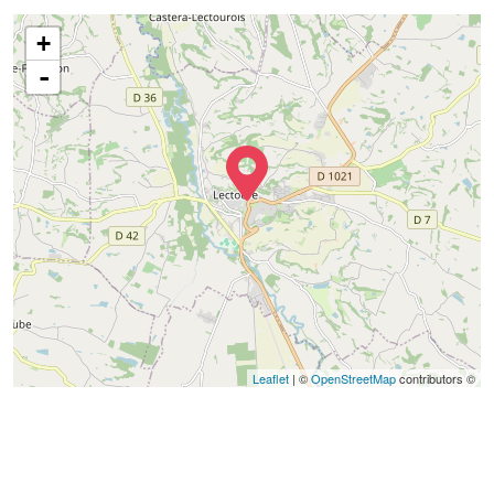
+
-
Leaflet
| ©
OpenStreetMap
contributors ©