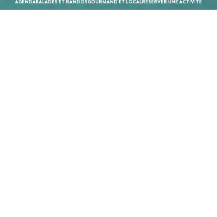
AGENDA
BALADES ET RANDOS
GOURMAND ET LOCAL
RÉSERVER UNE ACTIVITÉ
Réalisation :
Mill, Privas
Projet cofinancé par le Fonds Européen Agricole pour le
Développement Rural