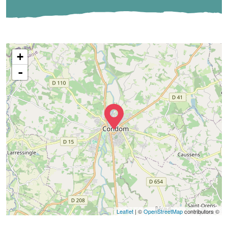
+
-
Leaflet
| ©
OpenStreetMap
contributors ©