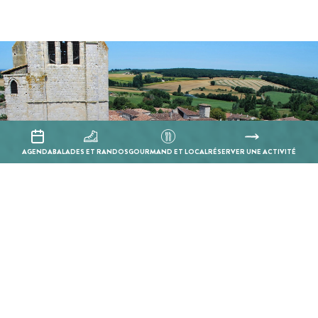
Parcours découverte du village de La
Romieu
AGENDA
BALADES ET RANDOS
GOURMAND ET LOCAL
RÉSERVER UNE ACTIVITÉ