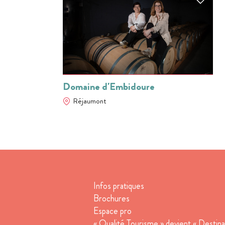
Domaine d'Embidoure
Réjaumont
Infos pratiques
Brochures
Espace pro
« Qualité Tourisme » devient « Destina