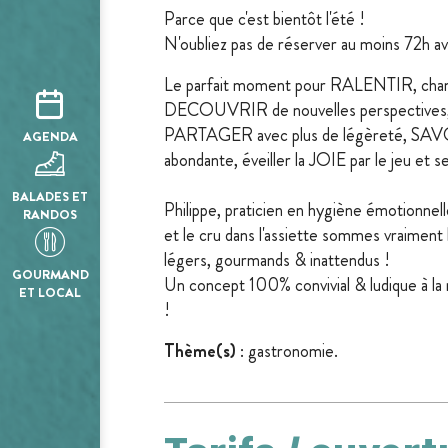
Parce que c'est bientôt l'été !
N'oubliez pas de réserver au moins 72h a
Le parfait moment pour RALENTIR, chang
DECOUVRIR de nouvelles perspectives, p
PARTAGER avec plus de légèreté, SAVOUR
AGENDA
abondante, éveiller la JOIE par le jeu et se
BALADES ET
Philippe, praticien en hygiène émotionnell
RANDOS
et le cru dans l'assiette sommes vraime
légers, gourmands & inattendus !
GOURMAND
Un concept 100% convivial & ludique à la
ET LOCAL
!
Thème(s)
: gastronomie.