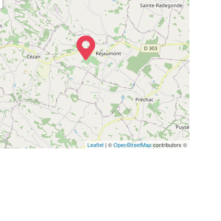
Leaflet
| ©
OpenStreetMap
contributors ©