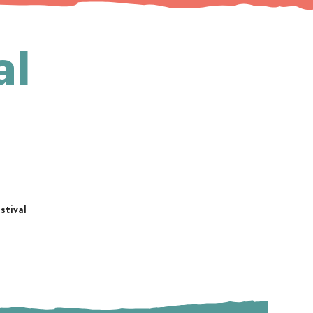
al
stival