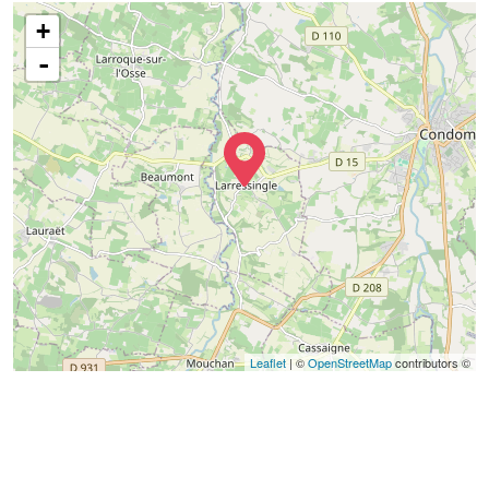
+
-
Leaflet
| ©
OpenStreetMap
contributors ©