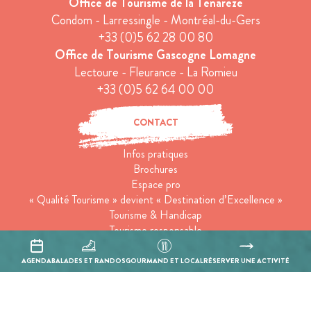
Office de Tourisme de la Ténarèze
Condom - Larressingle - Montréal-du-Gers
+33 (0)5 62 28 00 80
Office de Tourisme Gascogne Lomagne
Lectoure - Fleurance - La Romieu
+33 (0)5 62 64 00 00
CONTACT
Infos pratiques
Brochures
Espace pro
« Qualité Tourisme » devient « Destination d’Excellence »
Tourisme & Handicap
Tourisme responsable
Groupes
Conditions générales de ventes
AGENDA
BALADES ET RANDOS
GOURMAND ET LOCAL
RÉSERVER UNE ACTIVITÉ
Suivez-nous
Inscrivez-vous à notre newsletter