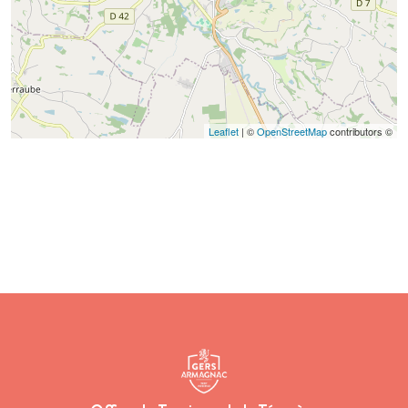
Leaflet
| ©
OpenStreetMap
contributors ©