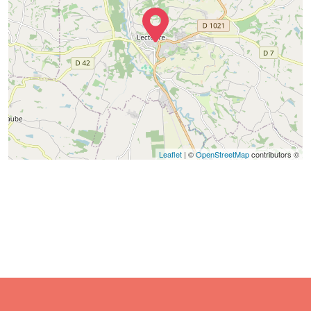
Leaflet
| ©
OpenStreetMap
contributors ©