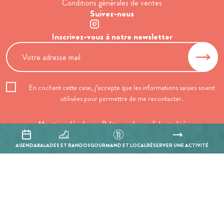
Conditions générales de ventes
Suivez-nous
Inscrivez-vous à notre newsletter
En cochant cette case, j’accepte que les informations saisies soient
utilisées pour permettre de me recontacter.
Mentions légales
Politique de confidentialité
Réalisation :
Mill, Privas
AGENDA
BALADES ET RANDOS
GOURMAND ET LOCAL
RÉSERVER UNE ACTIVITÉ