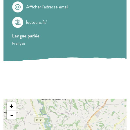
Afficher l'adresse email
lectoure.fr/
Langue parlée
Français
+
-