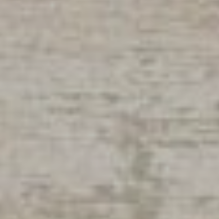
Eauze
Flamarens
Fleurance
Fourcès
Gavarret-sur-Aul
Gazaupouy
Gondrin
Goutz
Larressingle
Larroque-Saint-S
Larroque-sur-l'O
Lectoure
Lelin-Lapujolle
Maignaut-Tauzia
Mansencôme
Miradoux
Montréal
Nogaro