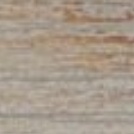
Compétition spor
En famille
Territoires
Ténarèze
Gascogne Lomag
Communes
Beaucaire
Beaumont
Berrac
Blaziert
Cadeilhan
Cassaigne
Castéra-Lectouro
Caussens
Cazeneuve
Condom