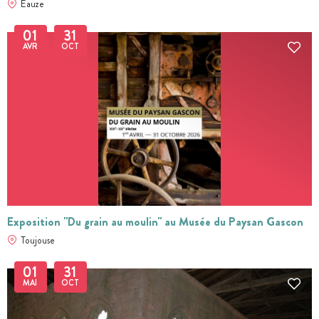
Eauze
01
31
AVR
OCT
Exposition "Du grain au moulin" au Musée du Paysan Gascon
Toujouse
01
31
MAI
OCT