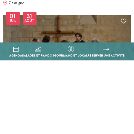
Cassaigne
01
31
JUIL
AOÛT
AGENDA
BALADES ET RANDOS
GOURMAND ET LOCAL
RÉSERVER UNE ACTIVITÉ
BILLETTERIE EN LIGNE
Visite guidée - Larressingle : La quête de l'épée magique
Larressingle
01
31
JUIL
AOÛT