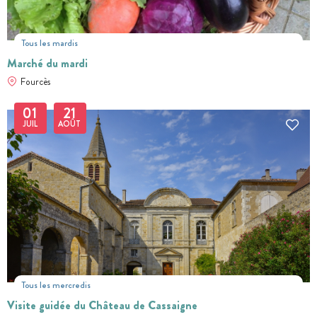
Tous les mardis
Marché du mardi
Fourcès
01
21
JUIL
AOÛT
Tous les mercredis
Visite guidée du Château de Cassaigne