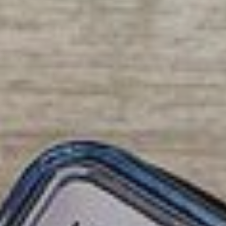
Pauilhac
Réjaumont
La Romieu
Saint-Clar
Saint-Martin-de
Saint-Mézard
Saint-Puy
La Sauvetat
Terraube
Toujouse
Valence-sur-Baïs
Mézin