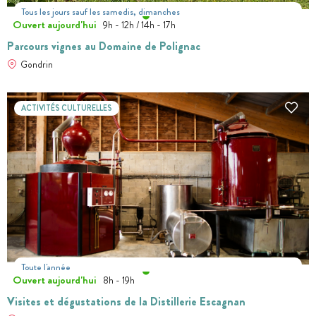
Tous les jours sauf les samedis, dimanches
Ouvert aujourd'hui
9h - 12h / 14h - 17h
Parcours vignes au Domaine de Polignac
Gondrin
ACTIVITÉS CULTURELLES
Toute l'année
Ouvert aujourd'hui
8h - 19h
Visites et dégustations de la Distillerie Escagnan