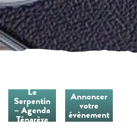
Le
Annoncer
Serpentin
votre
– Agenda
évènement
Ténarèze