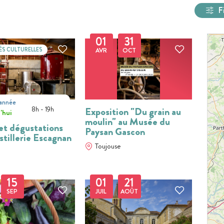
F
01
31
ÉS CULTURELLES
AVR
OCT
'année
t
8h - 19h
Exposition "Du grain au
'hui
moulin" au Musée du
 et dégustations
Paysan Gascon
stillerie Escagnan
Toujouse
15
01
21
SEP
JUIL
AOÛT