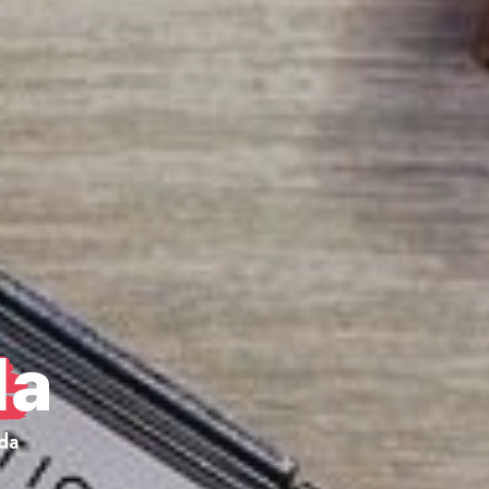
da
da