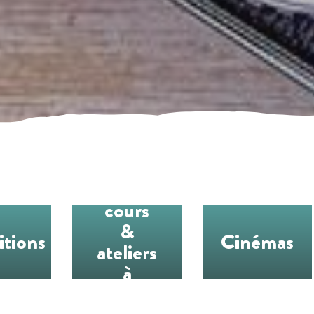
Les
cours
&
itions
Cinémas
ateliers
à
l’année