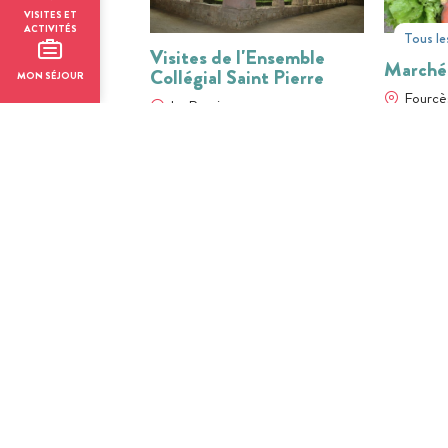
VISITES ET
ACTIVITÉS
Tous le
Visites de l'Ensemble
Marché
Collégial Saint Pierre
MON SÉJOUR
Fourcè
La Romieu
01
31
01
JUIL
AOÛT
JUIL
BILLETTERIE EN LIGNE
BILLETTER
Visite guidée -
Visite 
Larressingle : La quête de
Larress
l'épée magique
médiév
Larressingle
Larress