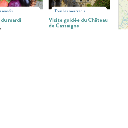
s mardis
Tous les mercredis
 du mardi
Visite guidée du Château
de Cassaigne
s
Cassaigne
31
02
28
AOÛT
JUIL
AOÛT
Tous les vendredis, mardis,
jeudis
IE EN LIGNE
Ferme de Martin Neuf :
guidée de
Visite à la ferme
ingle - Excursion
ale
Condom
ingle