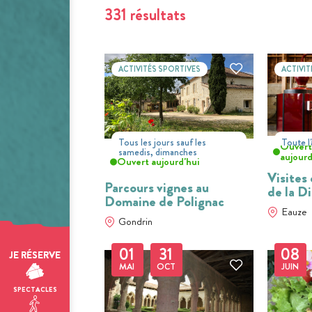
331 résultats
ACTIVITÉS SPORTIVES
ACTIVIT
Tous les jours sauf les
Toute l
Ouver
samedis, dimanches
aujourd
Ouvert aujourd'hui
Visites
Parcours vignes au
de la Di
Domaine de Polignac
Eauze
Gondrin
01
31
08
JE RÉSERVE
MAI
OCT
JUIN
SPECTACLES