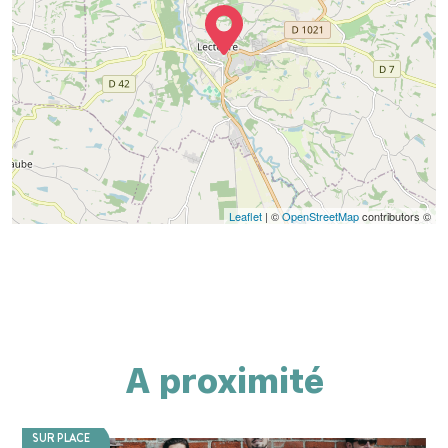
Leaflet
| ©
OpenStreetMap
contributors ©
A proximité
SUR PLACE