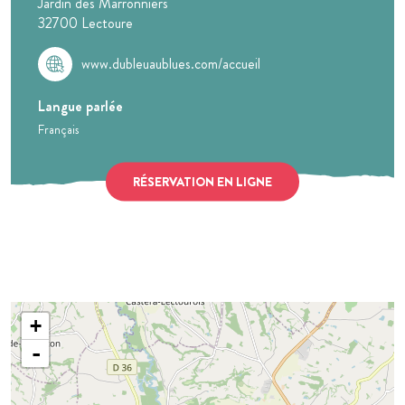
Jardin des Marronniers
32700
Lectoure
www.dubleuaublues.com/accueil
Langue parlée
Français
RÉSERVATION EN LIGNE
+
-