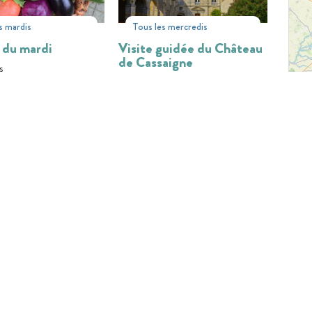
s mardis
Tous les mercredis
 du mardi
Visite guidée du Château
de Cassaigne
s
Cassaigne
31
02
28
AOÛT
JUIL
AOÛT
Tous les vendredis, mardis,
jeudis
IE EN LIGNE
Ferme de Martin Neuf :
guidée de
Visite à la ferme
ingle - Excursion
ale
Condom
ingle