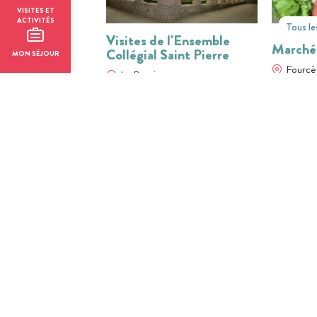
VISITES ET
ACTIVITÉS
Tous le
Visites de l'Ensemble
Marché
Collégial Saint Pierre
MON SÉJOUR
Fourcè
La Romieu
01
31
01
JUIL
AOÛT
JUIL
BILLETTERIE EN LIGNE
BILLETTER
Visite guidée -
Visite 
Larressingle : La quête de
Larress
l'épée magique
médiév
Larressingle
Larress