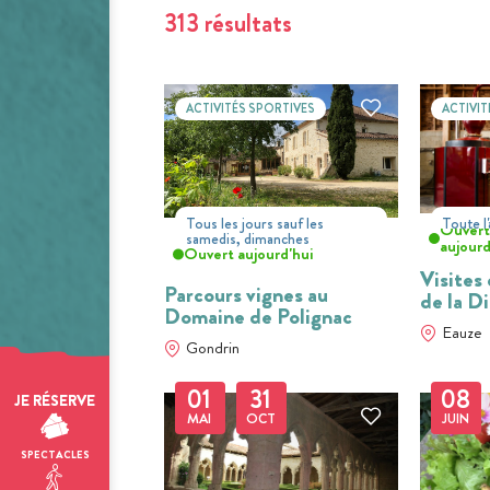
313 résultats
ACTIVITÉS SPORTIVES
ACTIVIT
Tous les jours sauf les
Toute l
Ouver
samedis, dimanches
aujourd
Ouvert aujourd'hui
Visites
Parcours vignes au
de la Di
Domaine de Polignac
Eauze
Gondrin
01
31
08
JE RÉSERVE
MAI
OCT
JUIN
SPECTACLES