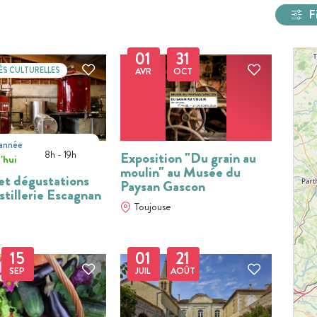
F
01
31
ÉS CULTURELLES
AVR
OCT
'année
t
8h - 19h
Exposition "Du grain au
'hui
moulin" au Musée du
 et dégustations
Paysan Gascon
stillerie Escagnan
Toujouse
15
01
21
SEP
JUIL
AOÛT