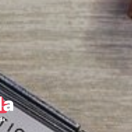
da
da