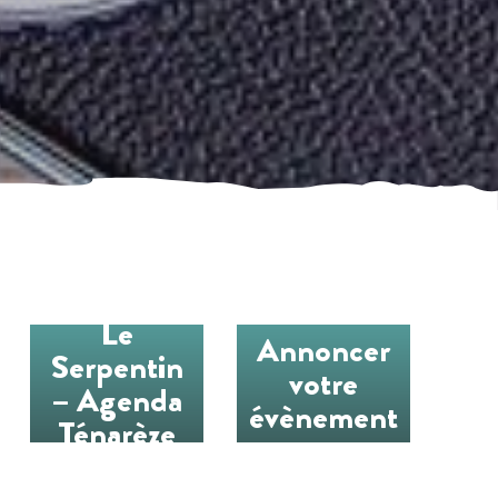
Le
Annoncer
Serpentin
votre
– Agenda
évènement
Ténarèze