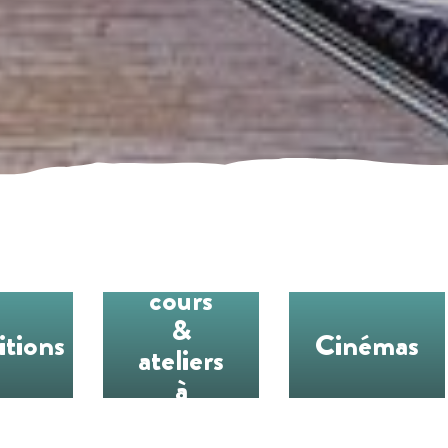
Les
cours
&
itions
Cinémas
ateliers
à
l’année