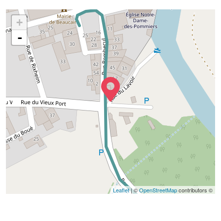
+
-
TÉLÉCHARGER L'ITINÉRAIRE (GPX)
Leaflet
| ©
OpenStreetMap
contributors ©