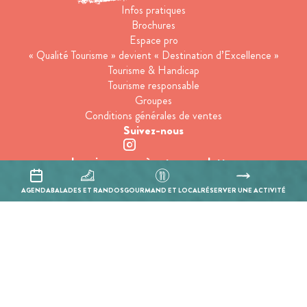
Infos pratiques
Brochures
Espace pro
« Qualité Tourisme » devient « Destination d’Excellence »
Tourisme & Handicap
Tourisme responsable
Groupes
Conditions générales de ventes
Suivez-nous
Inscrivez-vous à notre newsletter
AGENDA
BALADES ET RANDOS
GOURMAND ET LOCAL
RÉSERVER UNE ACTIVITÉ
En cochant cette case, j’accepte que les informations saisies soient
utilisées pour permettre de me recontacter.
Mentions légales
Politique de confidentialité