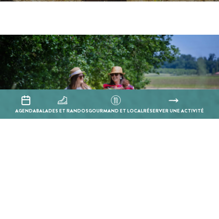
Balades & randos
AGENDA
BALADES ET RANDOS
GOURMAND ET LOCAL
RÉSERVER UNE ACTIVITÉ