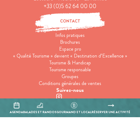
+33 (0)5 62 64 00 00
CONTACT
Infos pratiques
Brochures
Espace pro
« Qualité Tourisme » devient « Destination d’Excellence »
Tourisme & Handicap
Tourisme responsable
Groupes
Conditions générales de ventes
Suivez-nous
Inscrivez-vous à notre newsletter
AGENDA
BALADES ET RANDOS
GOURMAND ET LOCAL
RÉSERVER UNE ACTIVITÉ
En cochant cette case, j’accepte que les informations saisies soient