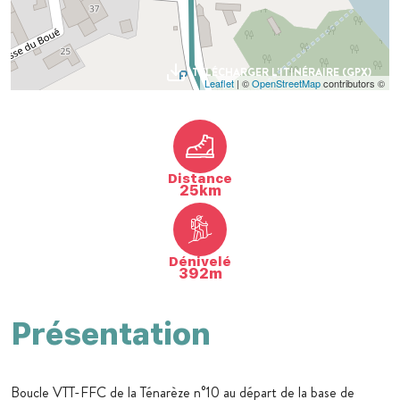
TÉLÉCHARGER L'ITINÉRAIRE (GPX)
Leaflet
| ©
OpenStreetMap
contributors ©
Distance
25km
Dénivelé
392m
Présentation
Boucle VTT-FFC de la Ténarèze n°10 au départ de la base de