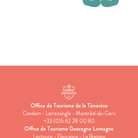
Office de Tourisme de la Ténarèze
Condom - Larressingle - Montréal-du-Gers
+33 (0)5 62 28 00 80
Office de Tourisme Gascogne Lomagne
Lectoure - Fleurance - La Romieu