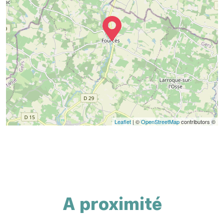
Leaflet
| ©
OpenStreetMap
contributors ©
A proximité