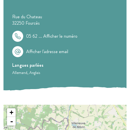
Rue du Chateau
32250
Fourcès
05 62 ...
Afficher le numéro
Afficher l'adresse email
Langues parlées
Allemand
Anglais
+
-