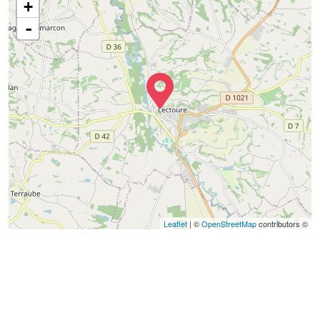
+
-
Leaflet
| ©
OpenStreetMap
contributors ©