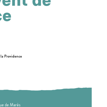
vent de
ce
la Providence
rue de Marès