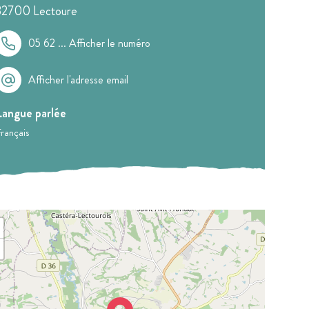
32700
Lectoure
05 62 ...
Afficher le numéro
Afficher l'adresse email
Langue parlée
rançais