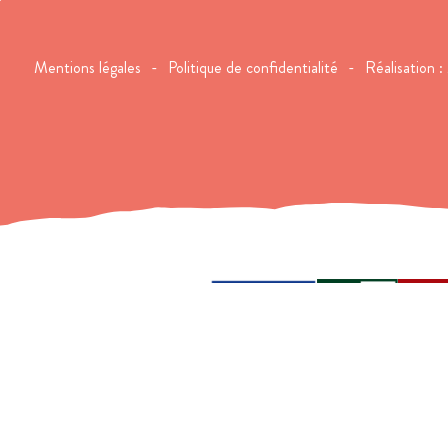
Mentions légales
Politique de confidentialité
Réalisation :
Projet cofinancé par le Fonds Européen Agricole pour le Dével
L'Europe investit dans les zones rurales