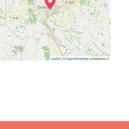
Leaflet
| ©
OpenStreetMap
contributors ©