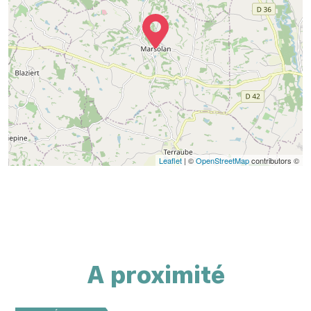
Leaflet
| ©
OpenStreetMap
contributors ©
A proximité