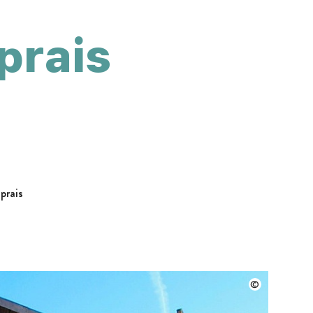
prais
prais