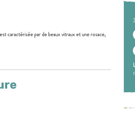
e est caractérisée par de beaux vitraux et une rosace,
F
ure
+
-