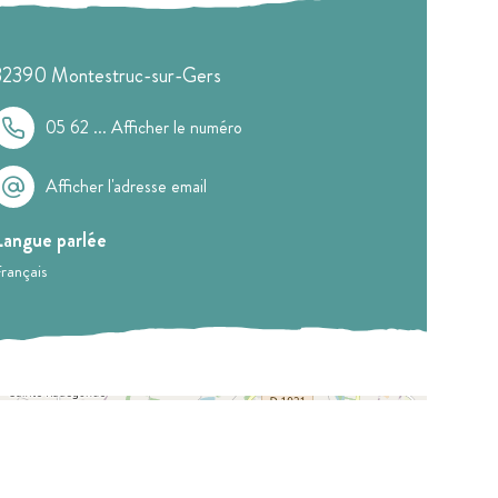
32390
Montestruc-sur-Gers
05 62 ...
Afficher le numéro
Afficher l'adresse email
Langue parlée
rançais