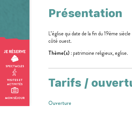
Présentation
L’église qui date de la fin du 19ème siècl
côté ouest.
JE RÉSERVE
Thème(s)
: patrimoine religieux, eglise.
SPECTACLES
Tarifs / ouvert
VISITES ET
ACTIVITÉS
MON SÉJOUR
Ouverture
Du 01/01 au 31/12, tous les
jours.