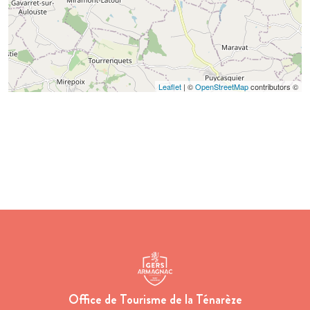
Leaflet
| ©
OpenStreetMap
contributors ©
Office de Tourisme de la Ténarèze