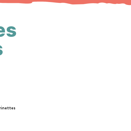
es
s
rinettes