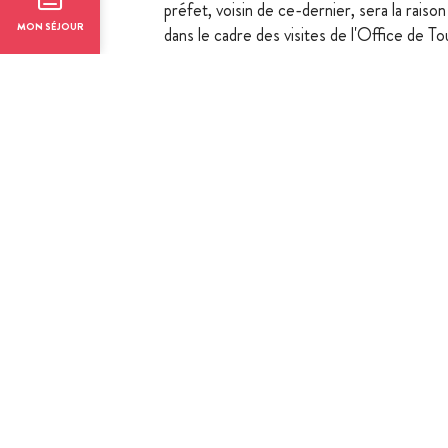
préfet, voisin de ce-dernier, sera la raison
MON SÉJOUR
dans le cadre des visites de l'Office de T
Thème(s)
: patrimoine historique, maison
Tarifs / ouvert
Ouverture
Toute l'année, tous les jours.