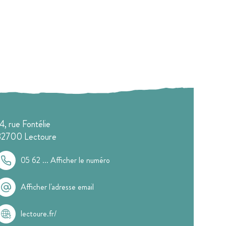
14, rue Fontélie
32700
Lectoure
05 62 ...
Afficher le numéro
Afficher l'adresse email
lectoure.fr/