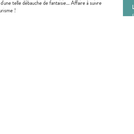
 d'une telle débauche de fantaisie... Affaire à suivre
ourisme !
F
.
ure
+
-