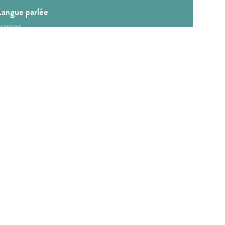
Langue parlée
rançais