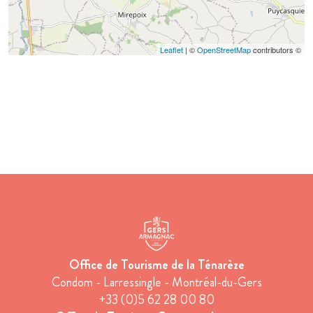
Leaflet
| ©
OpenStreetMap
contributors ©
Office de Tourisme de la Ténarèze
Condom - Larressingle - Montréal-du-Gers
+33 (0)5 62 28 00 80