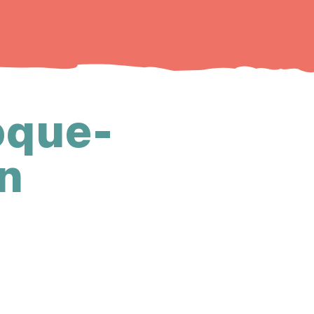
oque-
n