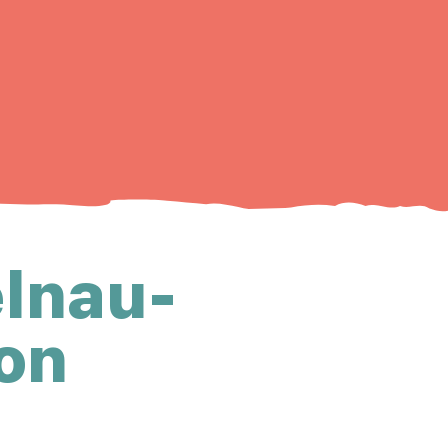
elnau-
on