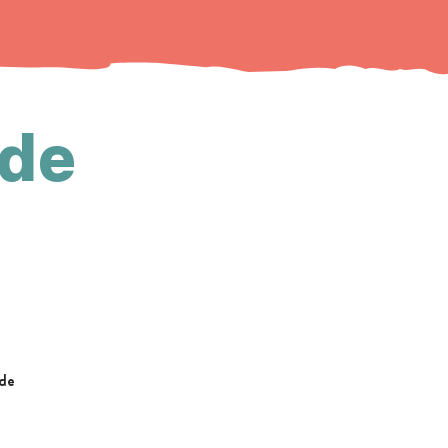
ide
ide