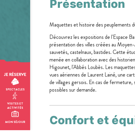
Présentation
Maquettes et histoire des peuplements 
Découvrez les expositions de l'Espace Bas
présentation des villes créées au Moyen-Â
sauvetés, castelnaux, bastides. Cette é
menée en collaboration avec des historie
Higounet, l'Abbés Loubès. Les maquettes
vues aériennes de Laurent Lainé, une car
JE RÉSERVE
de villages gersois. En cas de fermeture,
possibles sur demande.
SPECTACLES
VISITES ET
ACTIVITÉS
Confort et éq
MON SÉJOUR