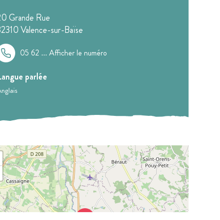
20 Grande Rue
32310
Valence-sur-Baïse
05 62 ...
Afficher le numéro
Langue parlée
nglais