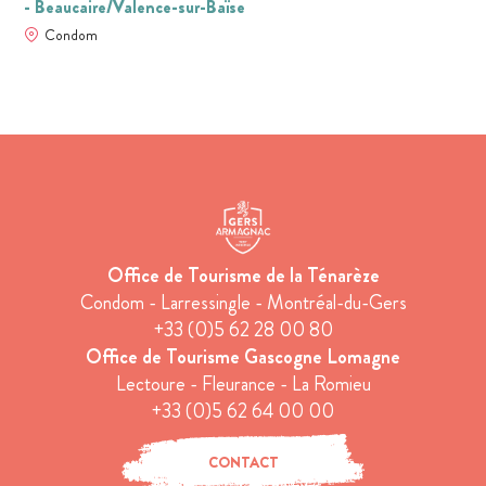
- Beaucaire/Valence-sur-Baïse
Condom
Office de Tourisme de la Ténarèze
Condom - Larressingle - Montréal-du-Gers
+33 (0)5 62 28 00 80
Office de Tourisme Gascogne Lomagne
Lectoure - Fleurance - La Romieu
+33 (0)5 62 64 00 00
CONTACT