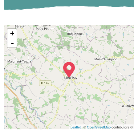
+
-
Leaflet
| ©
OpenStreetMap
contributors ©