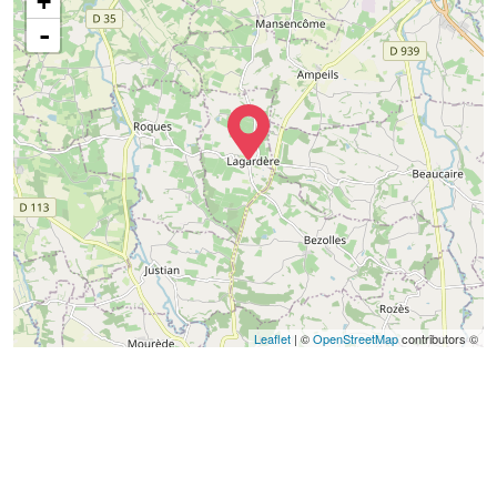
+
-
Leaflet
| ©
OpenStreetMap
contributors ©