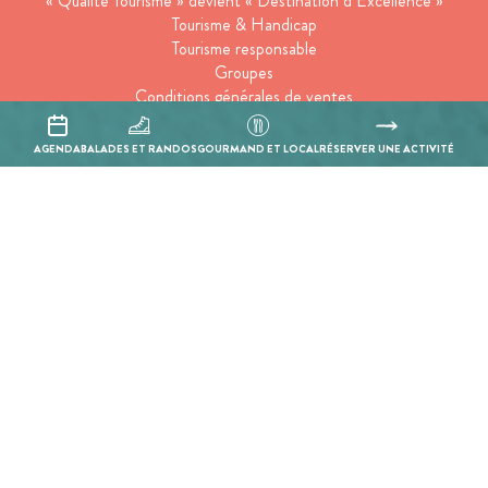
« Qualité Tourisme » devient « Destination d’Excellence »
Tourisme & Handicap
Tourisme responsable
Groupes
Conditions générales de ventes
Suivez-nous
AGENDA
BALADES ET RANDOS
GOURMAND ET LOCAL
RÉSERVER UNE ACTIVITÉ
Inscrivez-vous à notre newsletter
En cochant cette case, j’accepte que les informations saisies soient
utilisées pour permettre de me recontacter.
Mentions légales
Politique de confidentialité
Réalisation :
Mill, Privas