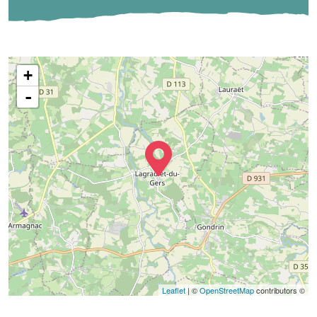
+
-
Leaflet
| ©
OpenStreetMap
contributors ©