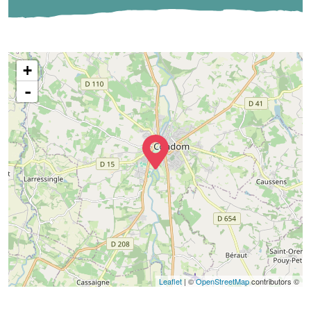
+
-
Leaflet
| ©
OpenStreetMap
contributors ©