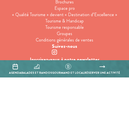
Brochures
Espace pro
« Qualité Tourisme » devient « Destination d’Excellence »
Tourisme & Handicap
Tourisme responsable
Groupes
Conditions générales de ventes
Suivez-nous
Inscrivez-vous à notre newsletter
AGENDA
BALADES ET RANDOS
GOURMAND ET LOCAL
RÉSERVER UNE ACTIVITÉ
En cochant cette case, j’accepte que les informations saisies soient
utilisées pour permettre de me recontacter.
Mentions légales
Politique de confidentialité
Réalisation :
Mill, Privas