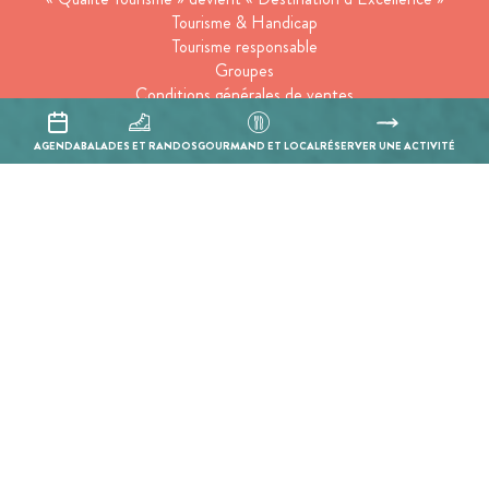
Tourisme & Handicap
Tourisme responsable
Groupes
Conditions générales de ventes
Suivez-nous
AGENDA
BALADES ET RANDOS
GOURMAND ET LOCAL
RÉSERVER UNE ACTIVITÉ
Inscrivez-vous à notre newsletter
En cochant cette case, j’accepte que les informations saisies soient
utilisées pour permettre de me recontacter.
Mentions légales
Politique de confidentialité
Réalisation :
Mill, Privas