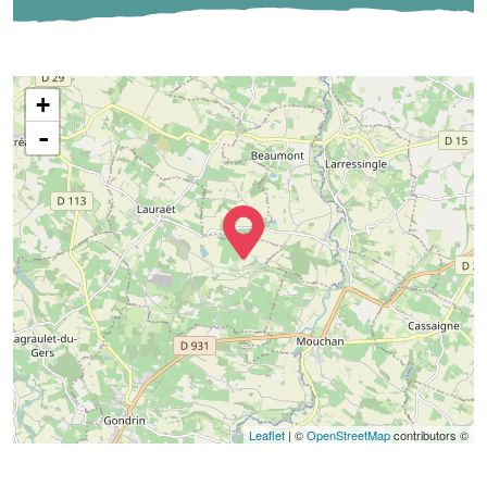
+
-
Leaflet
| ©
OpenStreetMap
contributors ©