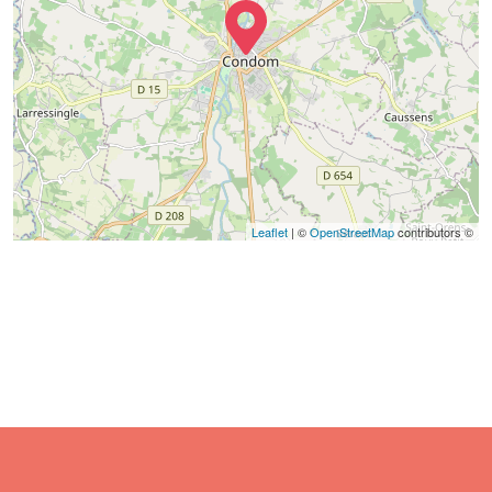
Leaflet
| ©
OpenStreetMap
contributors ©