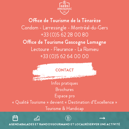
Office de Tourisme de la Ténarèze
Condom - Larressingle - Montréal-du-Gers
+33 (0)5 62 28 00 80
Office de Tourisme Gascogne Lomagne
Lectoure - Fleurance - La Romieu
+33 (0)5 62 64 00 00
CONTACT
Infos pratiques
Brochures
Espace pro
« Qualité Tourisme » devient « Destination d’Excellence »
Tourisme & Handicap
Tourisme responsable
Groupes
AGENDA
BALADES ET RANDOS
GOURMAND ET LOCAL
RÉSERVER UNE ACTIVITÉ
Conditions générales de ventes