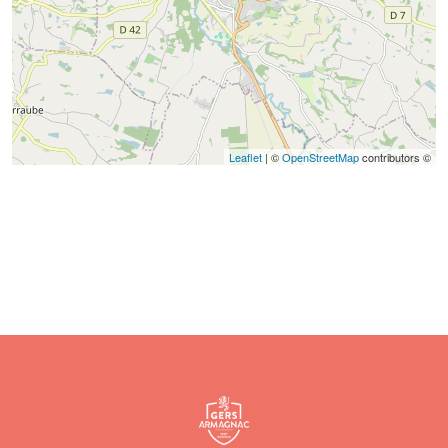
Leaflet
| ©
OpenStreetMap
contributors ©