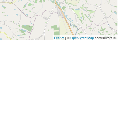
Leaflet
| ©
OpenStreetMap
contributors ©