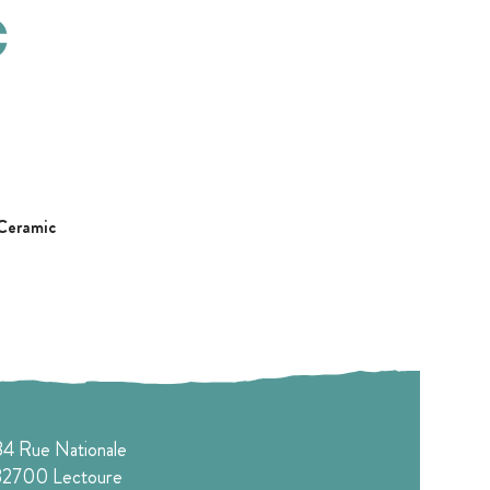
c
eramic
84 Rue Nationale
32700
Lectoure