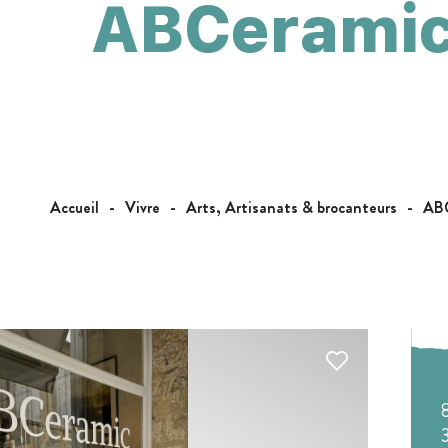
ABCerami
Accueil
Vivre
Arts, Artisanats & brocanteurs
ABC