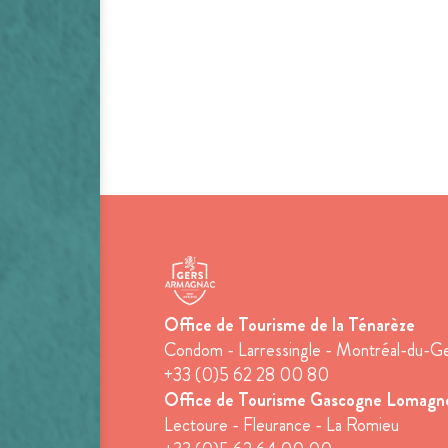
Office de Tourisme de la Ténarèze
Condom - Larressingle - Montréal-du-G
+33 (0)5 62 28 00 80
Office de Tourisme Gascogne Lomagn
Lectoure - Fleurance - La Romieu