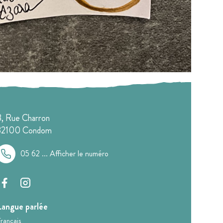
8, Rue Charron
32100
Condom
05 62 ...
Afficher le numéro
Langue parlée
rançais