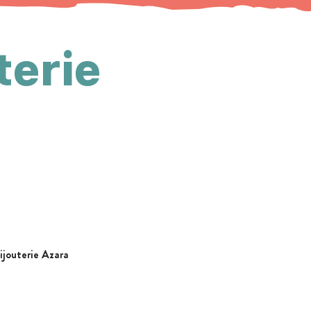
terie
Bijouterie Azara