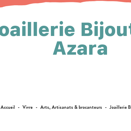
oaillerie Bijou
Azara
Accueil
Vivre
Arts, Artisanats & brocanteurs
Joaillerie 