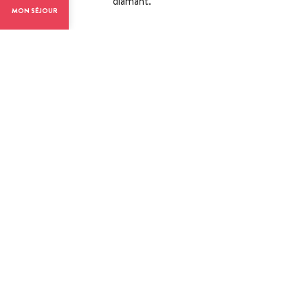
diamant.
MON SÉJOUR
Confort et éq
Services
Animaux acceptés
Tarifs / ouvert
Modes de paiement
Carte bancaire/crédit
Chèque
Espèces
Paiement sans contact