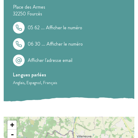
Place des Armes
32250
Fourcès
05 62 ...
Afficher le numéro
06 30 ...
Afficher le numéro
Afficher l'adresse email
Langues parlées
Anglais
Espagnol
Français
+
-