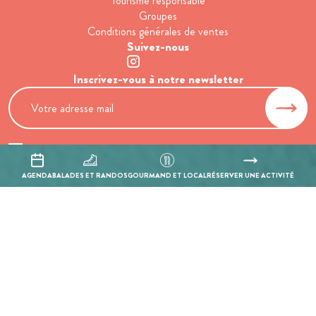
Tourisme responsable
Groupes
Conditions générales de ventes
Suivez-nous
Inscrivez-vous à notre newsletter
En cochant cette case, j’accepte que les informations saisies soient
utilisées pour permettre de me recontacter.
AGENDA
BALADES ET RANDOS
GOURMAND ET LOCAL
RÉSERVER UNE ACTIVITÉ
Mentions légales
Politique de confidentialité
Réalisation :
Mill, Privas