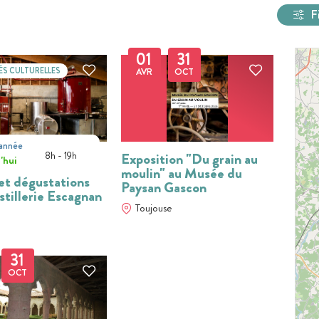
F
01
31
ÉS CULTURELLES
AVR
OCT
'année
t
8h - 19h
Exposition "Du grain au
'hui
moulin" au Musée du
 et dégustations
Paysan Gascon
stillerie Escagnan
Toujouse
31
OCT