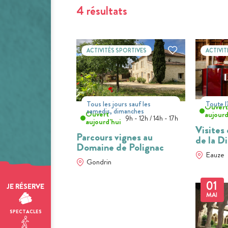
4 résultats
ACTIVITÉS SPORTIVES
ACTIVIT
Tous les jours sauf les
Toute l
Ouver
samedis, dimanches
Ouvert
aujourd
9h - 12h / 14h - 17h
aujourd'hui
Visites
Parcours vignes au
de la Di
Domaine de Polignac
Eauze
Gondrin
01
JE RÉSERVE
MAI
SPECTACLES