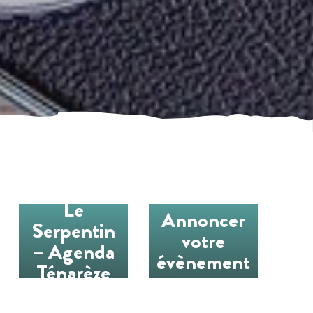
Le
Annoncer
Serpentin
votre
– Agenda
évènement
Ténarèze