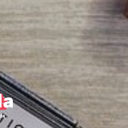
da
da