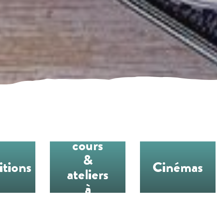
Les
cours
&
itions
Cinémas
ateliers
à
l’année