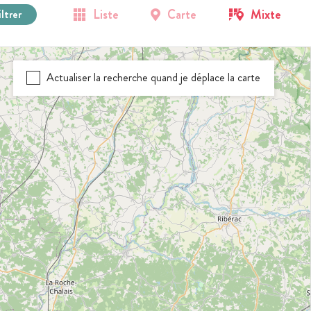
Liste
Carte
Mixte
iltrer
Actualiser la recherche quand je déplace la carte