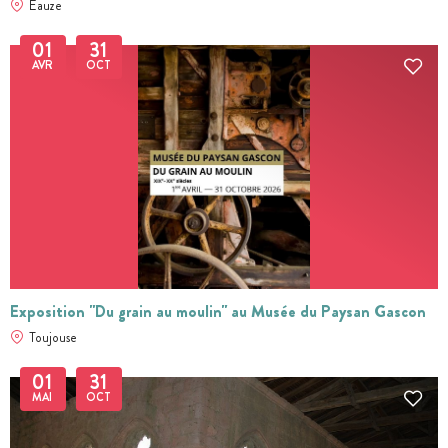
Eauze
01
31
AVR
OCT
Exposition "Du grain au moulin" au Musée du Paysan Gascon
Toujouse
01
31
MAI
OCT