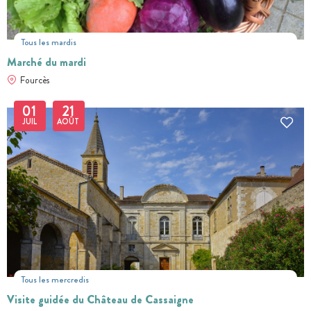
Tous les mardis
Marché du mardi
Fourcès
01
21
JUIL
AOÛT
Tous les mercredis
Visite guidée du Château de Cassaigne