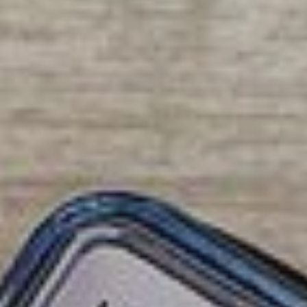
Marsolan
Miradoux
Montréal
Nogaro
Pauilhac
Réjaumont
La Romieu
Roquepine
Saint-Clar
Saint-Martin-de
Saint-Mézard
Saint-Puy
Sainte-Radegond
La Sauvetat
Terraube
Toujouse
Valence-sur-Baïs
Mézin