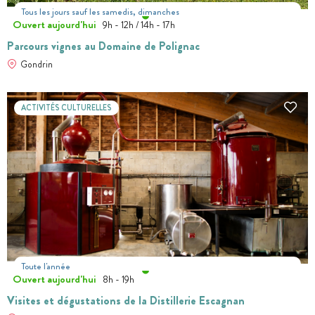
Tous les jours sauf les samedis, dimanches
Ouvert aujourd'hui
9h - 12h / 14h - 17h
Parcours vignes au Domaine de Polignac
Gondrin
ACTIVITÉS CULTURELLES
Toute l'année
Ouvert aujourd'hui
8h - 19h
Visites et dégustations de la Distillerie Escagnan