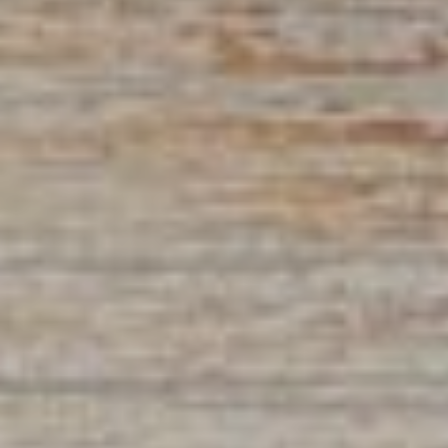
Compétition spor
En famille
Territoires
Ténarèze
Gascogne Lomag
Communes
Beaucaire
Beaumont
Berrac
Blaziert
Cadeilhan
Cassaigne
Castéra-Lectouro
Caussens
Condom
Eauze