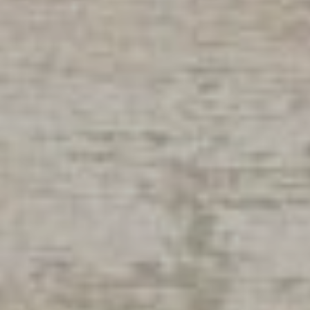
Flamarens
Fleurance
Fourcès
Gavarret-sur-Aul
Gazaupouy
Gondrin
Goutz
Lagarde
Lagardère
Larressingle
Larroque-Saint-S
Larroque-sur-l'O
Lavardens
Lectoure
Lelin-Lapujolle
Ligardes
Maignaut-Tauzia
Mansencôme