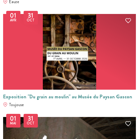
Eauze
01
31
AVR
OCT
Exposition "Du grain au moulin" au Musée du Paysan Gascon
Toujouse
01
31
MAI
OCT