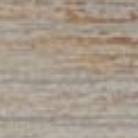
Compétition spor
En famille
Territoires
Ténarèze
Gascogne Lomag
Communes
Beaucaire
Beaumont
Berrac
Blaziert
Cadeilhan
Cassaigne
Castéra-Lectouro
Caussens
Cazeneuve
Condom