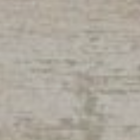
Eauze
Flamarens
Fleurance
Fourcès
Gavarret-sur-Aul
Gazaupouy
Gondrin
Goutz
Lagarde
Lagardère
Larressingle
Larroque-Saint-S
Larroque-sur-l'O
Lectoure
Lelin-Lapujolle
Ligardes
Maignaut-Tauzia
Mansencôme