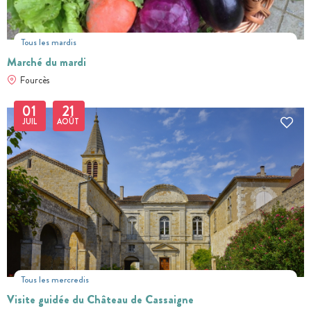
Tous les mardis
Marché du mardi
Fourcès
01
21
JUIL
AOÛT
Tous les mercredis
Visite guidée du Château de Cassaigne