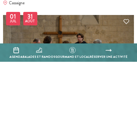
Cassaigne
01
31
JUIL
AOÛT
AGENDA
BALADES ET RANDOS
GOURMAND ET LOCAL
RÉSERVER UNE ACTIVITÉ
BILLETTERIE EN LIGNE
Visite guidée - Larressingle : La quête de l'épée magique
Larressingle
01
31
JUIL
AOÛT