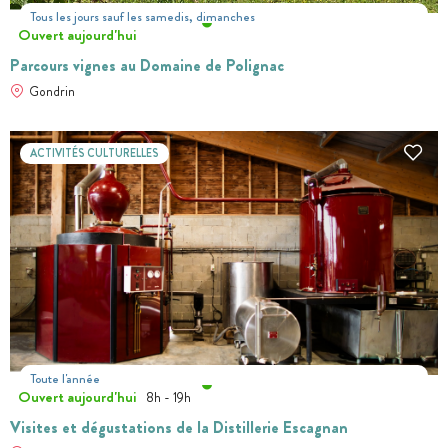
Tous les jours sauf les samedis, dimanches
Ouvert aujourd'hui
Parcours vignes au Domaine de Polignac
Gondrin
ACTIVITÉS CULTURELLES
Toute l'année
Ouvert aujourd'hui
8h - 19h
Visites et dégustations de la Distillerie Escagnan