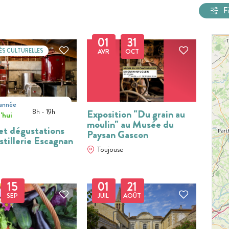
F
01
31
ÉS CULTURELLES
AVR
OCT
'année
t
8h - 19h
Exposition "Du grain au
'hui
moulin" au Musée du
 et dégustations
Paysan Gascon
stillerie Escagnan
Toujouse
15
01
21
SEP
JUIL
AOÛT