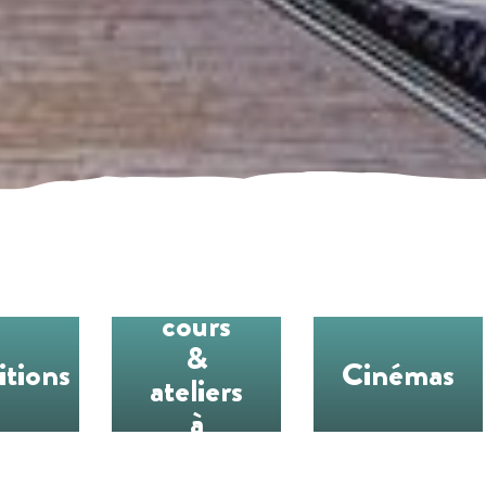
Les
cours
&
itions
Cinémas
ateliers
à
l’année