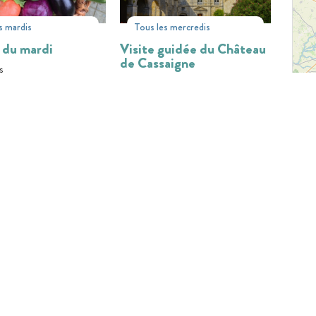
s mardis
Tous les mercredis
 du mardi
Visite guidée du Château
de Cassaigne
s
Cassaigne
31
02
28
AOÛT
JUIL
AOÛT
Tous les vendredis, mardis,
jeudis
IE EN LIGNE
Ferme de Martin Neuf :
guidée de
Visite à la ferme
ingle - Excursion
ale
Condom
ingle