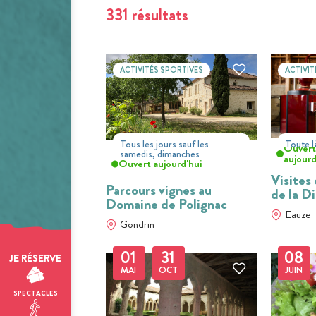
331 résultats
ACTIVITÉS SPORTIVES
ACTIVIT
Tous les jours sauf les
Toute l
Ouver
samedis, dimanches
aujourd
Ouvert aujourd'hui
Visites
Parcours vignes au
de la Di
Domaine de Polignac
Eauze
Gondrin
01
31
08
JE RÉSERVE
MAI
OCT
JUIN
SPECTACLES