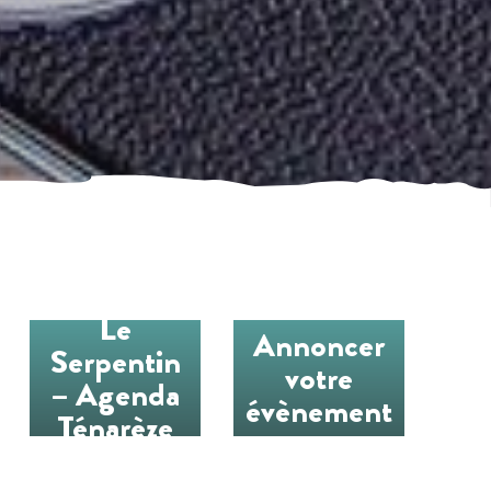
Le
Annoncer
Serpentin
votre
– Agenda
évènement
Ténarèze