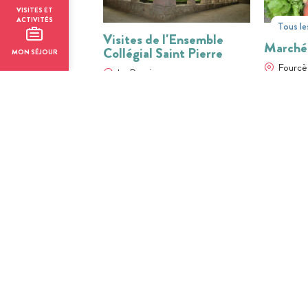
VISITES ET
ACTIVITÉS
Tous le
Visites de l'Ensemble
Marché
Collégial Saint Pierre
MON SÉJOUR
Fourcè
La Romieu
01
31
01
JUIL
AOÛT
JUIL
BILLETTERIE EN LIGNE
BILLETTER
Visite guidée -
Visite 
Larressingle : La quête de
Larress
l'épée magique
médiév
Larressingle
Larress