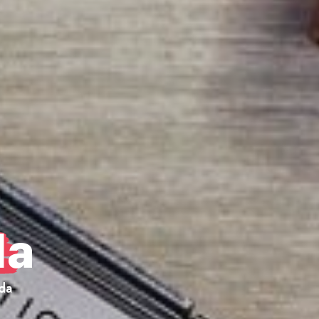
da
da