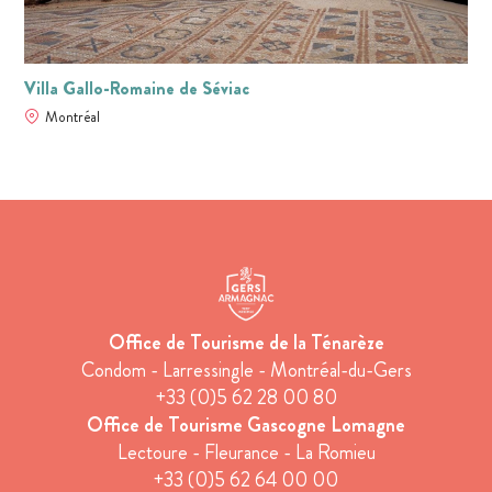
Villa Gallo-Romaine de Séviac
Montréal
Office de Tourisme de la Ténarèze
Condom - Larressingle - Montréal-du-Gers
+33 (0)5 62 28 00 80
Office de Tourisme Gascogne Lomagne
Lectoure - Fleurance - La Romieu
+33 (0)5 62 64 00 00