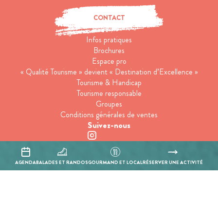
CONTACT
Infos pratiques
Brochures
Espace pro
« Qualité Tourisme » devient « Destination d’Excellence »
Tourisme & Handicap
Tourisme responsable
Groupes
Conditions générales de ventes
Suivez-nous
Inscrivez-vous à notre newsletter
AGENDA
BALADES ET RANDOS
GOURMAND ET LOCAL
RÉSERVER UNE ACTIVITÉ
En cochant cette case, j’accepte que les informations saisies soient
utilisées pour permettre de me recontacter.