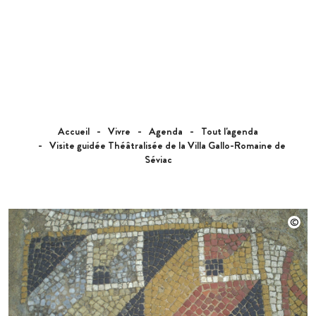
Accueil
Vivre
Agenda
Tout l'agenda
Visite guidée Théâtralisée de la Villa Gallo-Romaine de
Séviac