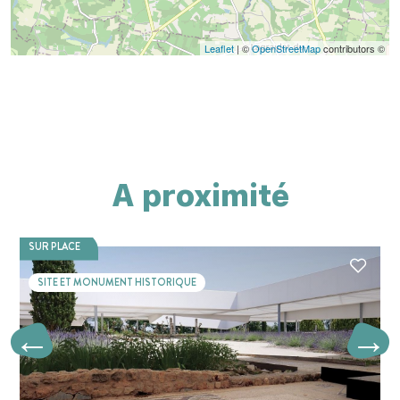
Leaflet
| ©
OpenStreetMap
contributors ©
A proximité
SUR PLACE
SITE ET MONUMENT HISTORIQUE