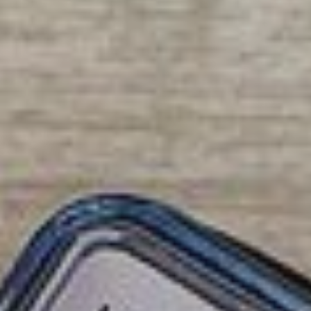
Marsolan
Miradoux
Montréal
Nogaro
Pauilhac
Réjaumont
La Romieu
Roquepine
Saint-Clar
Saint-Martin-de
Saint-Mézard
Saint-Puy
Sainte-Radegond
La Sauvetat
Terraube
Toujouse
Valence-sur-Baïs
Mézin