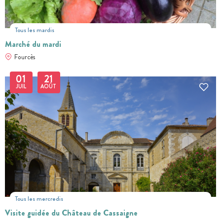
Tous les mardis
Marché du mardi
Fourcès
01
21
JUIL
AOÛT
Tous les mercredis
Visite guidée du Château de Cassaigne