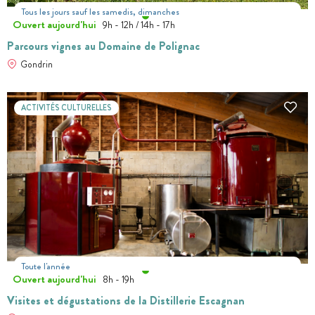
Tous les jours sauf les samedis, dimanches
Ouvert aujourd'hui
9h - 12h / 14h - 17h
Parcours vignes au Domaine de Polignac
Gondrin
ACTIVITÉS CULTURELLES
Toute l'année
Ouvert aujourd'hui
8h - 19h
Visites et dégustations de la Distillerie Escagnan