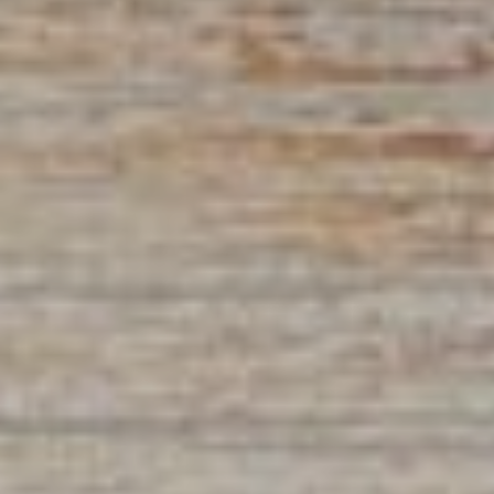
Compétition spor
En famille
Territoires
Ténarèze
Gascogne Lomag
Communes
Beaucaire
Beaumont
Berrac
Blaziert
Cadeilhan
Cassaigne
Castéra-Lectouro
Caussens
Condom
Eauze