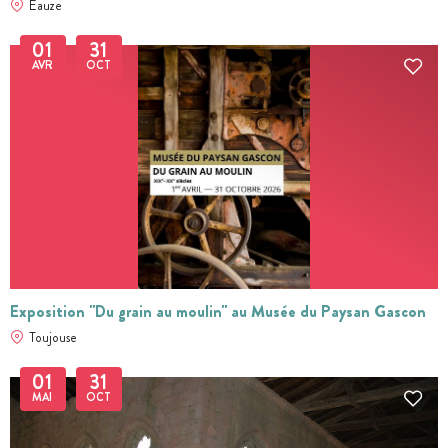
Eauze
01
31
AVR
OCT
Exposition "Du grain au moulin" au Musée du Paysan Gascon
Toujouse
01
31
MAI
OCT