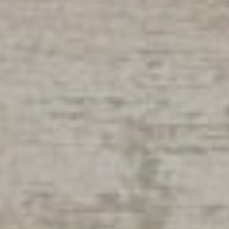
Flamarens
Fleurance
Fourcès
Gavarret-sur-Aul
Gazaupouy
Gondrin
Goutz
Lagarde
Lagardère
Larressingle
Larroque-Saint-S
Larroque-sur-l'O
Lavardens
Lectoure
Lelin-Lapujolle
Ligardes
Maignaut-Tauzia
Mansencôme