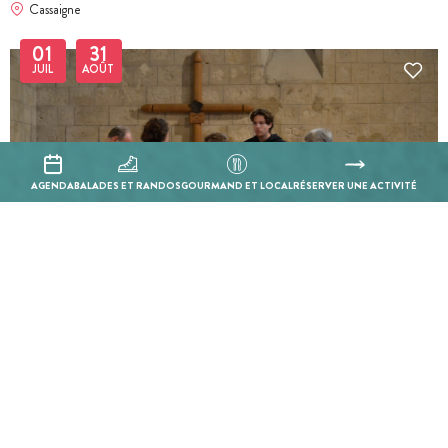
Cassaigne
01
31
JUIL
AOÛT
AGENDA
BALADES ET RANDOS
GOURMAND ET LOCAL
RÉSERVER UNE ACTIVITÉ
BILLETTERIE EN LIGNE
Visite guidée - Larressingle : La quête de l'épée magique
Larressingle
01
31
JUIL
AOÛT