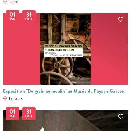
Eauze
01
31
AVR
OCT
Exposition "Du grain au moulin" au Musée du Paysan Gascon
Toujouse
01
31
MAI
OCT