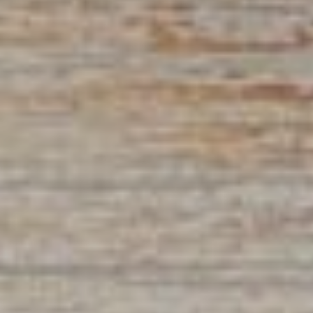
Compétition spor
En famille
Territoires
Ténarèze
Gascogne Lomag
Communes
Beaucaire
Beaumont
Berrac
Blaziert
Cadeilhan
Cassaigne
Castéra-Lectouro
Caussens
Condom
Eauze