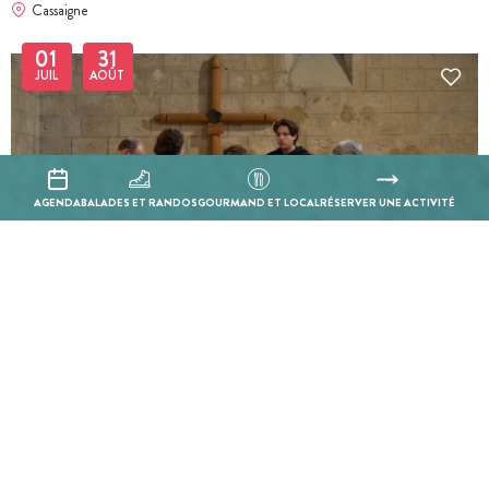
Cassaigne
01
31
JUIL
AOÛT
AGENDA
BALADES ET RANDOS
GOURMAND ET LOCAL
RÉSERVER UNE ACTIVITÉ
BILLETTERIE EN LIGNE
Visite guidée - Larressingle : La quête de l'épée magique
Larressingle
01
31
JUIL
AOÛT