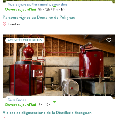
Tous les jours sauf les samedis, dimanches
Ouvert aujourd'hui
9h - 12h / 14h - 17h
Parcours vignes au Domaine de Polignac
Gondrin
ACTIVITÉS CULTURELLES
Toute l'année
Ouvert aujourd'hui
8h - 19h
Visites et dégustations de la Distillerie Escagnan