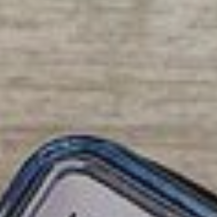
Marsolan
Miradoux
Montréal
Nogaro
Pauilhac
Pergain-Taillac
Réjaumont
La Romieu
Roquepine
Saint-Clar
Saint-Martin-de
Saint-Mézard
Saint-Puy
Sainte-Radegond
La Sauvetat
Terraube
Toujouse
Valence-sur-Baïs
Mézin