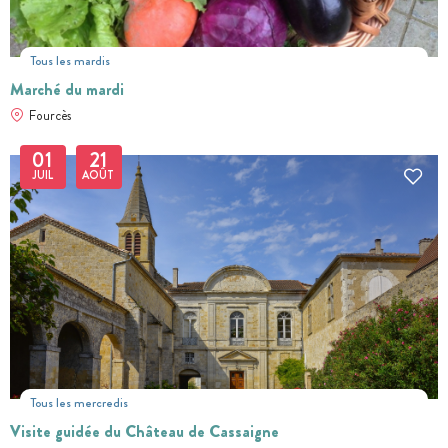
Tous les mardis
Marché du mardi
Fourcès
01
21
JUIL
AOÛT
Tous les mercredis
Visite guidée du Château de Cassaigne