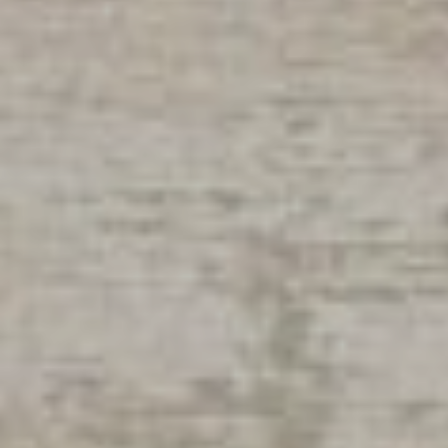
Flamarens
Fleurance
Fourcès
Gavarret-sur-Aul
Gazaupouy
Gondrin
Goutz
Lagarde
Lagardère
Larressingle
Larroque-Saint-S
Larroque-sur-l'O
Lavardens
Lectoure
Lelin-Lapujolle
Ligardes
Maignaut-Tauzia
Mansencôme