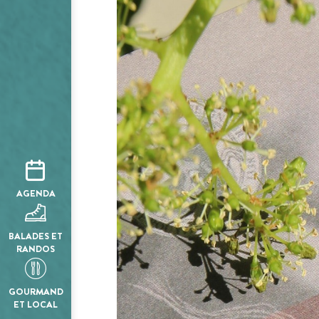
AGENDA
BALADES ET
RANDOS
GOURMAND
ET LOCAL