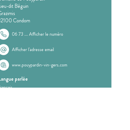
Lieu-dit Béguin
Grazimis
32100
Condom
06 73 ...
Afficher le numéro
Afficher l'adresse email
www.pouypardin-vin-gers.com
Langue parlée
rançais