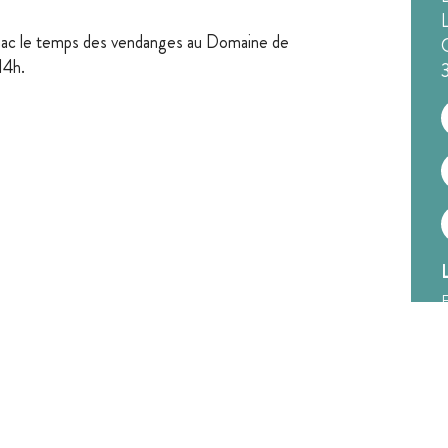
ac le temps des vendanges au Domaine de
14h.
F
6 73 67 31 22.
nté, à consommer avec modération.
+