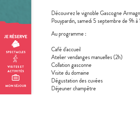
Découvrez le vignoble Gascogne Armagn
Pouypardin, samedi 5 septembre de 9h à 
Au programme :
JE RÉSERVE
Café d'accueil
SPECTACLES
Atelier vendanges manuelles (2h)
Collation gasconne
VISITES ET
Visite du domaine
ACTIVITÉS
Dégustation des cuvées
MON SÉJOUR
Déjeuner champêtre
Tarif : 35€ - Inscription obligatoire au 0
L'abus d'alcool est dangereux pour la sa
Thème(s)
: gastronomie, oenologie.