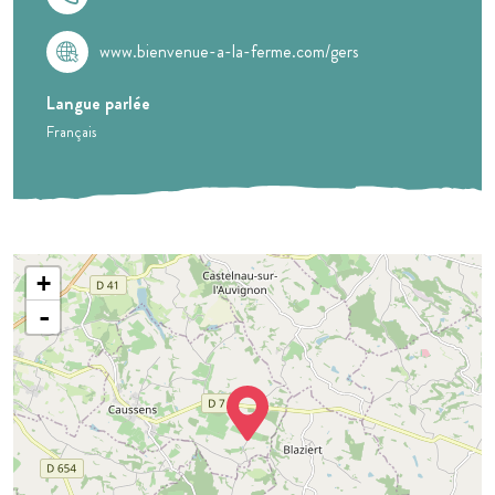
www.bienvenue-a-la-ferme.com/gers
Langue parlée
Français
+
-