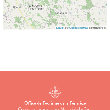
Leaflet
| ©
OpenStreetMap
contributors ©
Office de Tourisme de la Ténarèze
Condom - Larressingle - Montréal-du-Gers