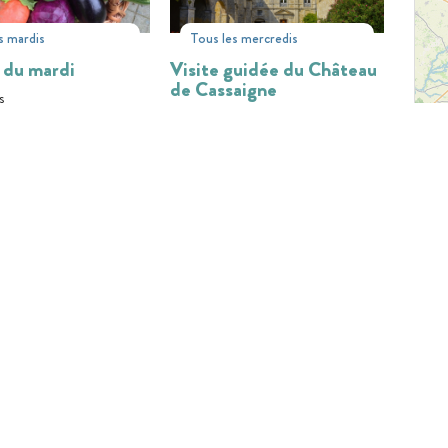
s mardis
Tous les mercredis
 du mardi
Visite guidée du Château
de Cassaigne
s
Cassaigne
31
02
28
AOÛT
JUIL
AOÛT
Tous les vendredis, mardis,
jeudis
IE EN LIGNE
Ferme de Martin Neuf :
guidée de
Visite à la ferme
ingle - Excursion
ale
Condom
ingle