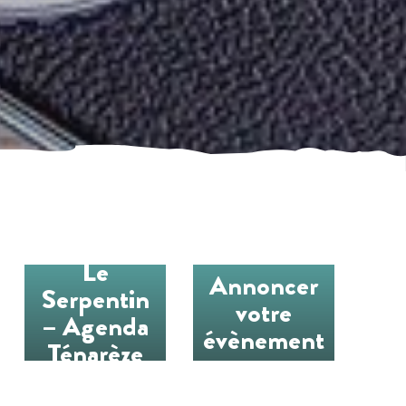
Le
Annoncer
Serpentin
votre
– Agenda
évènement
Ténarèze