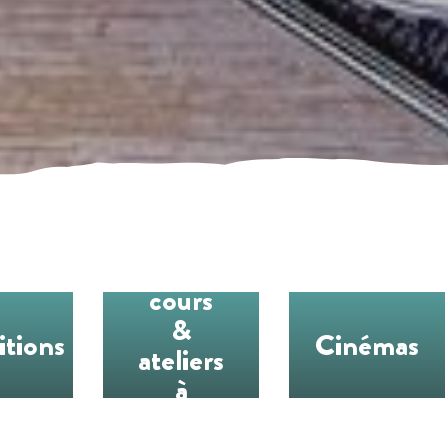
Les
cours
&
itions
Cinémas
ateliers
à
l’année