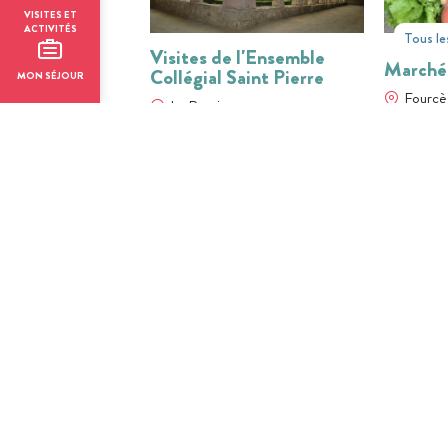
VISITES ET
ACTIVITÉS
Tous le
Visites de l'Ensemble
Marché
Collégial Saint Pierre
MON SÉJOUR
Fourcè
La Romieu
01
31
01
JUIL
AOÛT
JUIL
BILLETTERIE EN LIGNE
BILLETTER
Visite guidée -
Visite 
Larressingle : La quête de
Larress
l'épée magique
médiév
Larressingle
Larress