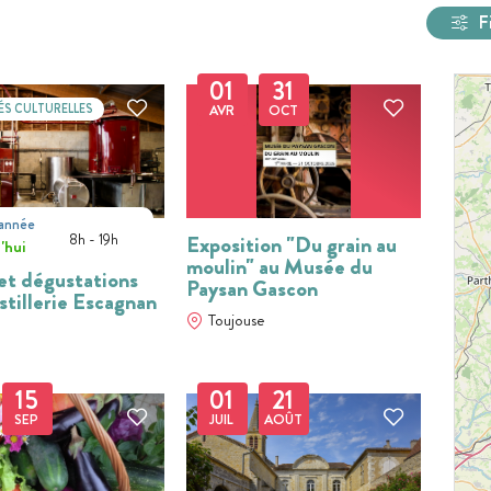
F
01
31
ÉS CULTURELLES
AVR
OCT
'année
t
8h - 19h
Exposition "Du grain au
'hui
moulin" au Musée du
 et dégustations
Paysan Gascon
stillerie Escagnan
Toujouse
15
01
21
SEP
JUIL
AOÛT