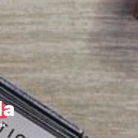
da
da