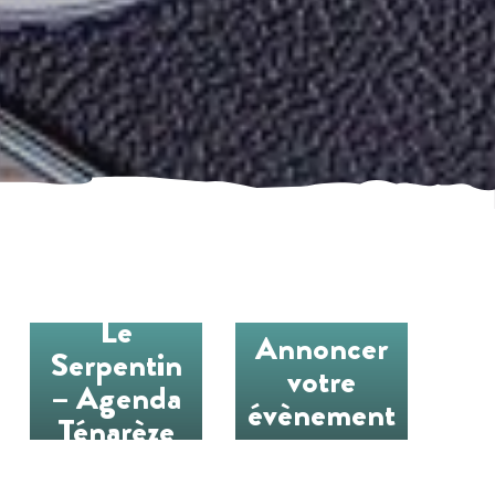
Le
Annoncer
Serpentin
votre
– Agenda
évènement
Ténarèze