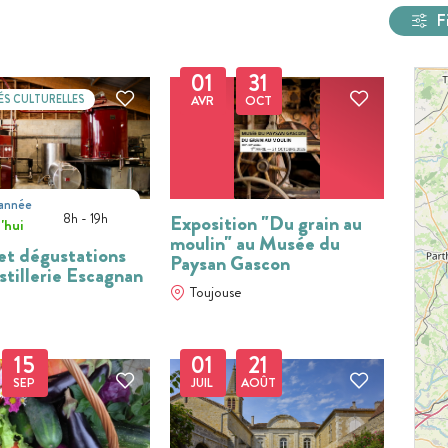
F
01
31
ÉS CULTURELLES
AVR
OCT
'année
t
8h - 19h
Exposition "Du grain au
'hui
moulin" au Musée du
 et dégustations
Paysan Gascon
stillerie Escagnan
Toujouse
15
01
21
SEP
JUIL
AOÛT