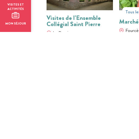
VISITES ET
ACTIVITÉS
Tous le
Visites de l'Ensemble
Marché
Collégial Saint Pierre
MON SÉJOUR
Fourcè
La Romieu
01
31
01
JUIL
AOÛT
JUIL
BILLETTERIE EN LIGNE
BILLETTER
Visite guidée -
Visite 
Larressingle : La quête de
Larress
l'épée magique
médiév
Larressingle
Larress