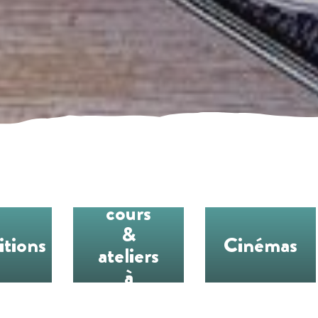
Les
cours
&
itions
Cinémas
ateliers
à
l’année