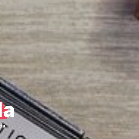
da
da