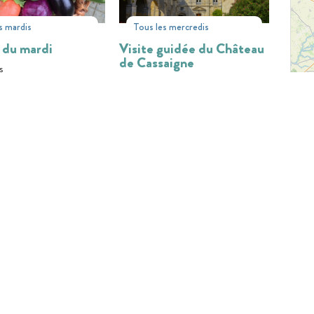
s mardis
Tous les mercredis
 du mardi
Visite guidée du Château
de Cassaigne
s
Cassaigne
31
02
28
AOÛT
JUIL
AOÛT
Tous les vendredis, mardis,
jeudis
IE EN LIGNE
Ferme de Martin Neuf :
guidée de
Visite à la ferme
ingle - Excursion
ale
Condom
ingle