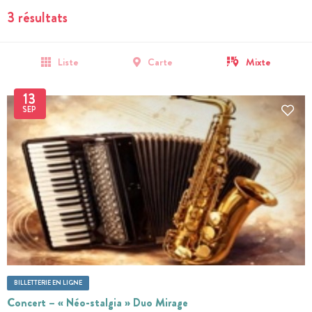
3 résultats
Liste
Carte
Mixte
13
SEP
BILLETTERIE EN LIGNE
Concert – « Néo-stalgia » Duo Mirage