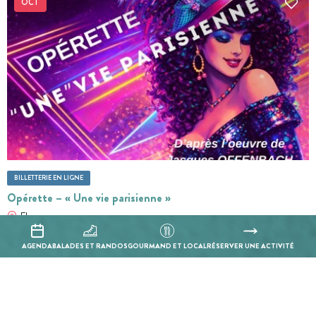
OCT
BILLETTERIE EN LIGNE
Opérette – « Une vie parisienne »
Flamarens
AGENDA
BALADES ET RANDOS
GOURMAND ET LOCAL
RÉSERVER UNE ACTIVITÉ
Actualiser la recherche quand je déplace la carte