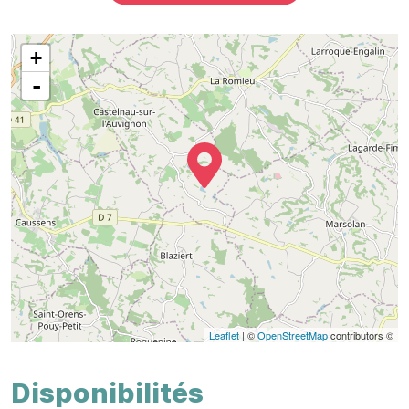
+
-
Leaflet
| ©
OpenStreetMap
contributors ©
Disponibilités