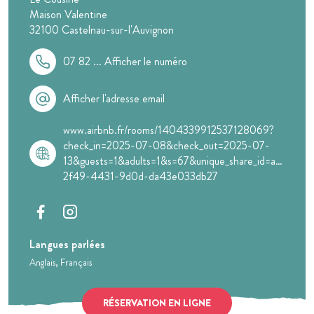
Maison Valentine
32100
Castelnau-sur-l'Auvignon
07 82 ...
Afficher le numéro
Afficher l'adresse email
www.airbnb.fr/rooms/1404339912537128069?
check_in=2025-07-08&check_out=2025-07-
13&guests=1&adults=1&s=67&unique_share_id=a379b3c
2f49-4431-9d0d-da43e033db27
Langues parlées
Anglais
Français
RÉSERVATION EN LIGNE