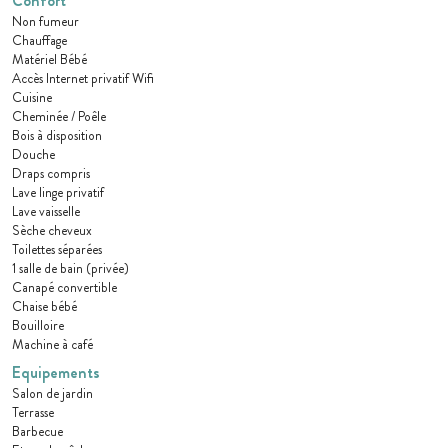
Confort
Non fumeur
Chauffage
Matériel Bébé
Accès Internet privatif Wifi
Cuisine
Cheminée / Poêle
Bois à disposition
Douche
Draps compris
Lave linge privatif
Lave vaisselle
Sèche cheveux
Toilettes séparées
1 salle de bain (privée)
Canapé convertible
Chaise bébé
Bouilloire
Machine à café
Equipements
Salon de jardin
Terrasse
Barbecue